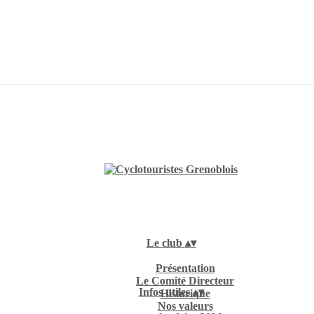
Le club
▴
▾
Présentation
Le Comité Directeur
Infos utiles
▴
▾
Historique
Nos valeurs