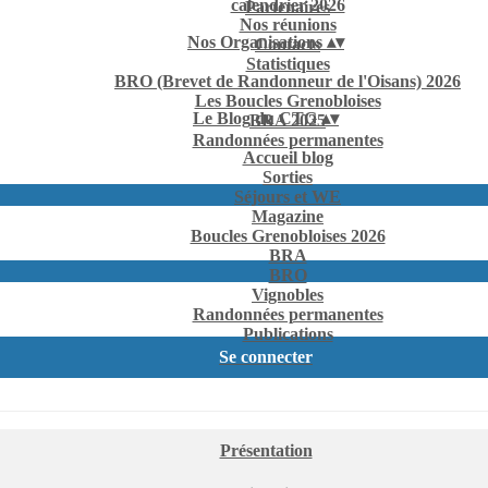
calendrier 2026
Partenaires
Nos réunions
Nos Organisations
▴
▾
Contacts
Statistiques
BRO (Brevet de Randonneur de l'Oisans) 2026
Les Boucles Grenobloises
Le Blog du CTG
▴
▾
BRA 2025
Randonnées permanentes
Accueil blog
Sorties
Séjours et WE
Magazine
Boucles Grenobloises 2026
BRA
BRO
Vignobles
Randonnées permanentes
Publications
Se connecter
Présentation