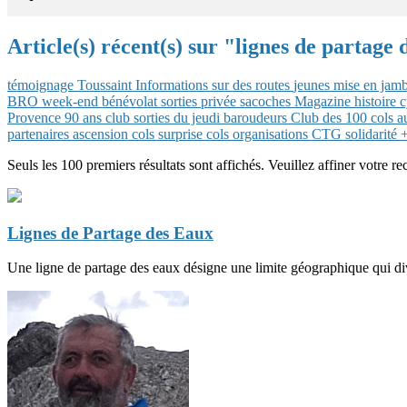
Article(s) récent(s) sur "lignes de partage
témoignage
Toussaint
Informations sur des routes
jeunes
mise en jam
BRO
week-end
bénévolat
sorties privée
sacoches
Magazine
histoire
c
Provence
90 ans club
sorties du jeudi
baroudeurs
Club des 100 cols
a
partenaires
ascension
cols
surprise
cols
organisations CTG
solidarité
+
Seuls les 100 premiers résultats sont affichés. Veuillez affiner votre re
Lignes de Partage des Eaux
Une ligne de partage des eaux désigne une limite géographique qui divis