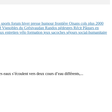
 sports
forum
hiver
presse
humour
frontière
Oisans
cols plus 2000
nd
Vignobles du Grésivaudan
Randos pédestres
Récit
Pâques en
eaux
entretien vélo
formation
jeux
sacoches
séjours
social-humanitaire
s eaux s’écoulent vers deux cours d’eau différents,...