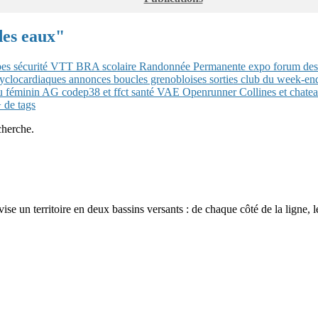
 des eaux"
bes
sécurité
VTT
BRA
scolaire
Randonnée Permanente
expo
forum des
yclocardiaques
annonces
boucles grenobloises
sorties club du week-e
u féminin
AG
codep38 et ffct
santé
VAE
Openrunner
Collines et chat
 de tags
cherche.
e un territoire en deux bassins versants : de chaque côté de la ligne, le