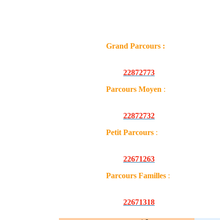
2 rue de Clapières – Saint Egrèv
- Pont de Claix (tous parcours sauf
») maison des Associations - 29
l'Oisans
Grand Parcours :
Distance : 83 km
dont Pistes cyclab
Dénivelé : 1250 m
OR :
22872773
Parcours Moyen
:
Distance : 66 km
dont Pistes cyclab
Dénivelé : 700 m
OR :
22872732
Petit Parcours
:
Distance : 49 km
dont Pistes cyclab
Dénivelé : 160 m
OR :
22671263
Parcours Familles
:
Distance : 28 km
dont Pistes cyclab
Dénivelé : 120 m
OR :
22671318