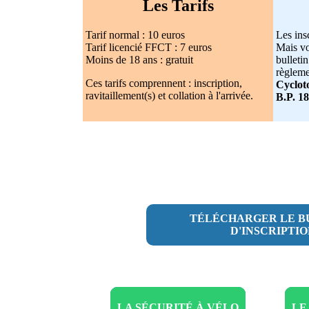
Les Tarifs
Tarif normal : 10 euros
Les insc
Tarif licencié FFCT : 7 euros
Mais vo
Moins de 18 ans : gratuit
bulleti
règleme
Ces tarifs comprennent : inscription,
Cyclot
ravitaillement(s) et collation à l'arrivée.
B.P. 1
TÉLÉCHARGER LE B
D'INSCRIPTI
LA SÉCURITÉ À VÉLO
LE