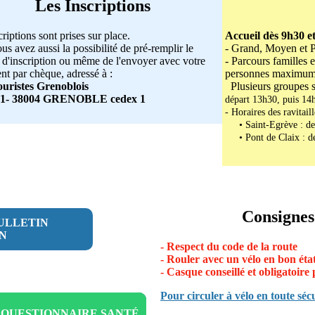
Les Inscriptions
riptions sont prises sur place.
Accueil dès 9h30 et
us avez aussi la possibilité de pré-remplir le
- Grand, Moyen et Pe
n d'inscription ou même de l'envoyer avec votre
- Parcours familles
nt par chèque, adressé à :
personnes maximum
ouristes Grenoblois
Plusieurs groupes se
81- 38004 GRENOBLE cedex 1
départ 13h30, puis 14h
- Horaires des ravitail
• Saint-Egrève : de
• Pont de Claix : de
Consignes
ULLETIN
ON
- Respect du code de la route
- Rouler avec un vélo en bon éta
- Casque conseillé et obligatoire
Pour circuler à vélo en toute séc
 QUESTIONNAIRE SANTÉ