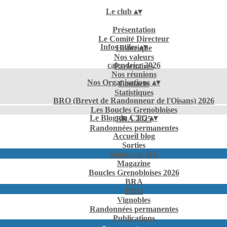
Le club
▴
▾
Présentation
Le Comité Directeur
Infos utiles
▴
▾
Historique
Nos valeurs
calendrier 2026
Partenaires
Nos réunions
Nos Organisations
▴
▾
Contacts
Statistiques
BRO (Brevet de Randonneur de l'Oisans) 2026
Les Boucles Grenobloises
Le Blog du CTG
▴
▾
BRA 2025
Randonnées permanentes
Accueil blog
Sorties
Séjours et WE
Magazine
Boucles Grenobloises 2026
BRA
BRO
Vignobles
Randonnées permanentes
Publications