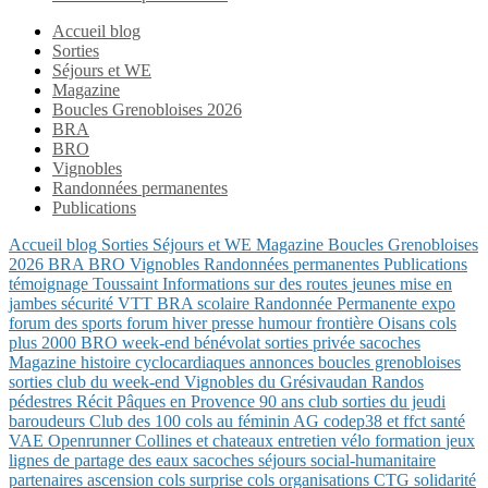
Accueil blog
Sorties
Séjours et WE
Magazine
Boucles Grenobloises 2026
BRA
BRO
Vignobles
Randonnées permanentes
Publications
Accueil blog
Sorties
Séjours et WE
Magazine
Boucles Grenobloises
2026
BRA
BRO
Vignobles
Randonnées permanentes
Publications
témoignage
Toussaint
Informations sur des routes
jeunes
mise en
jambes
sécurité
VTT
BRA
scolaire
Randonnée Permanente
expo
forum des sports
forum
hiver
presse
humour
frontière
Oisans
cols
plus 2000
BRO
week-end
bénévolat
sorties privée
sacoches
Magazine
histoire
cyclocardiaques
annonces
boucles grenobloises
sorties club du week-end
Vignobles du Grésivaudan
Randos
pédestres
Récit
Pâques en Provence
90 ans club
sorties du jeudi
baroudeurs
Club des 100 cols
au féminin
AG
codep38 et ffct
santé
VAE
Openrunner
Collines et chateaux
entretien vélo
formation
jeux
lignes de partage des eaux
sacoches
séjours
social-humanitaire
partenaires
ascension
cols
surprise
cols
organisations CTG
solidarité