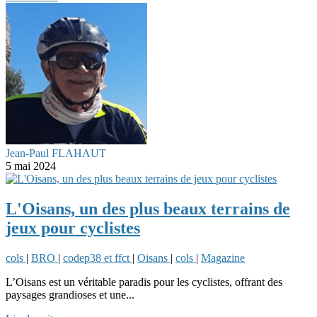
Jean-Paul FLAHAUT
5 mai 2024
L'Oisans, un des plus beaux terrains de
jeux pour cyclistes
cols
|
BRO
|
codep38 et ffct
|
Oisans
|
cols
|
Magazine
L’Oisans est un véritable paradis pour les cyclistes, offrant des
paysages grandioses et une...