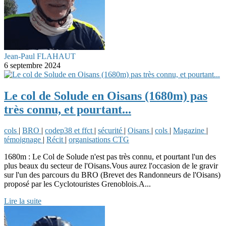
Jean-Paul FLAHAUT
6 septembre 2024
Le col de Solude en Oisans (1680m) pas
très connu, et pourtant...
cols
|
BRO
|
codep38 et ffct
|
sécurité
|
Oisans
|
cols
|
Magazine
|
témoignage
|
Récit
|
organisations CTG
1680m : Le Col de Solude n'est pas très connu, et pourtant l'un des
plus beaux du secteur de l'Oisans.Vous aurez l'occasion de le gravir
sur l'un des parcours du BRO (Brevet des Randonneurs de l'Oisans)
proposé par les Cyclotouristes Grenoblois.A...
Lire la suite