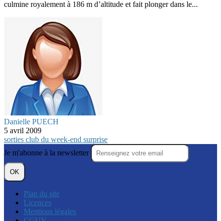
culmine royalement à 186 m d’altitude et fait plonger dans le...
Danielle PUECH
5 avril 2009
sorties club du week-end
surprise
Je m'abonne à la newsletter
OK
Plan du site
Licences
Mentions légales
CGUV