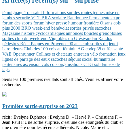
Article(s) récent(s) sur "surprise"
témoignage
Toussaint
Informations sur des routes
jeunes
mise en
jambes
sécurité
VTT
BRA
scolaire
Randonnée Permanente
expo
forum des sports
forum
hiver
presse
humour
frontière
Oisans
cols
plus 2000
BRO
week-end
bénévolat
sorties privée
sacoches
Magazine
histoire
cyclocardiaques
annonces
boucles grenobloises
sorties club du week-end
Vignobles du Grésivaudan
Randos
pédestres
Récit
Pâques en Provence
90 ans club
sorties du jeudi
baroudeurs
Club des 100 cols
au féminin
AG
codep38 et ffct
santé
VAE
Openrunner
Collines et chateaux
entretien vélo
formation
jeux
lignes de partage des eaux
sacoches
séjours
social-humanitaire
partenaires
ascension
cols
cols
organisations CTG
solidarité
+ de
tags
Seuls les 100 premiers résultats sont affichés. Veuillez affiner votre
recherche.
Première sortie-surprise en 2023
récit : Evelyne D.photos : Evelyne D. – Hervé P. – Christiane F. –
Jean-Paul F.Une sortie-surprise, c’est une des étrangetés du club et
une première pour les récents adhérents, Nicole, Marie et...