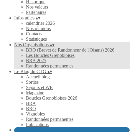
Historique
Nos valeurs
Partenaires
Infos utiles
▴
▾
calendrier 2026
Nos réunions
Contacts
Statistiques
Nos Organisations
▴
▾
BRO (Brevet de Randonneur de l'Oisans) 2026
Les Boucles Grenobloises
BRA 2025
Randonnées permanentes
Le Blog du CTG
▴
▾
Accueil blog
Sorties
Séjours et WE
Magazine
Boucles Grenobloises 2026
BRA
BRO
Vignobles
Randonnées permanentes
Publications