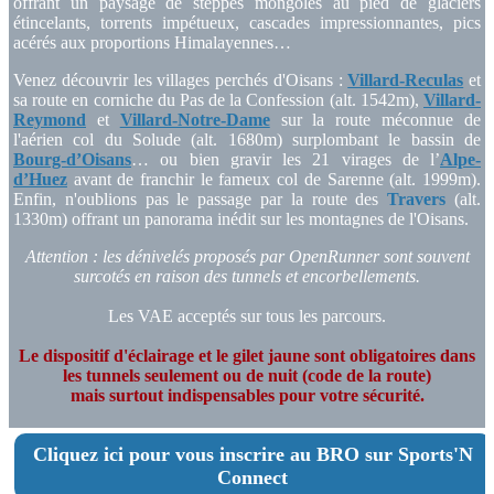
offrant un paysage de steppes mongoles au pied de glaciers
étincelants, torrents impétueux, cascades impressionnantes, pics
acérés aux proportions Himalayennes…
Venez découvrir les villages perchés d'Oisans :
Villard-Reculas
et
sa route en corniche du Pas de la Confession (alt. 1542m),
Villard-
Reymond
et
Villard-Notre-Dame
sur la route méconnue de
l'aérien col du Solude (alt. 1680m) surplombant le bassin de
Bourg-d’Oisans
… ou bien gravir les 21 virages de l’
Alpe-
d’Huez
avant de franchir le fameux col de Sarenne (alt. 1999m).
Enfin, n'oublions pas le passage par la route des
Travers
(alt.
1330m) offrant un panorama inédit sur les montagnes de l'Oisans
.
Attention : les dénivelés proposés par OpenRunner sont souvent
surcotés en raison des tunnels et encorbellements.
Les VAE acceptés sur tous les parcours
.
Le dispositif d'éclairage et le gilet jaune sont obligatoires dans
les tunnels seulement ou de nuit (code de la route)
mais surtout indispensables pour votre sécurité.
Cliquez ici pour vous inscrire au BRO sur Sports'N
Connect