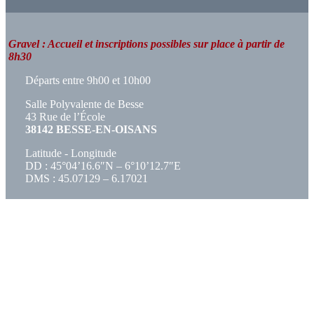
Gravel : Accueil et inscriptions possibles sur place à partir de
8h30
Départs entre 9h00 et 10h00
Salle Polyvalente de Besse
43 Rue de l’École
38142 BESSE-EN-OISANS
Latitude - Longitude
DD : 45°04’16.6″N – 6°10’12.7″E
DMS : 45.07129 – 6.17021