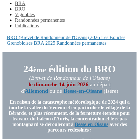
BRA
BRO
Vignobles
Randonnées permanentes
Publications
BRO (Brevet de Randonneur de l'Oisans) 2026
Les Boucles
Grenobloises
BRA 2025
Randonnées permanentes
24
édition du BRO
ème
(Brevet de Randonneur de l'Oisans)
le dimanche 14 juin 2026
au départ
d'
Allemond
ou de
Besse-en-Oisans
(Isère)
En raison de la catastrophe météorologique de 2024 qui a
touché la vallée du Vénéon et en particulier le village de la
Bérarde, et plus récemment, de la fermeture étendue pour
travaux du balcon d'Auris, la concentration et le repas
montagnard se dérouleront à
Besse-en-Oisans
avec des
parcours redessinés :