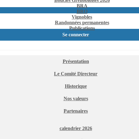
Boucles Grenobloises 2026
BRA
BRO
Vignobles
Randonnées permanentes
Publications
Se connecter
Présentation
Le Comité Directeur
Historique
Nos valeurs
Partenaires
calendrier 2026