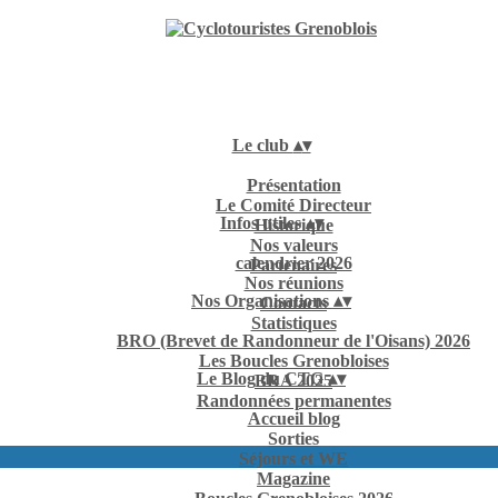
Le club
▴
▾
Présentation
Le Comité Directeur
Infos utiles
▴
▾
Historique
Nos valeurs
calendrier 2026
Partenaires
Nos réunions
Nos Organisations
▴
▾
Contacts
Statistiques
BRO (Brevet de Randonneur de l'Oisans) 2026
Les Boucles Grenobloises
Le Blog du CTG
▴
▾
BRA 2025
Randonnées permanentes
Accueil blog
Sorties
Séjours et WE
Magazine