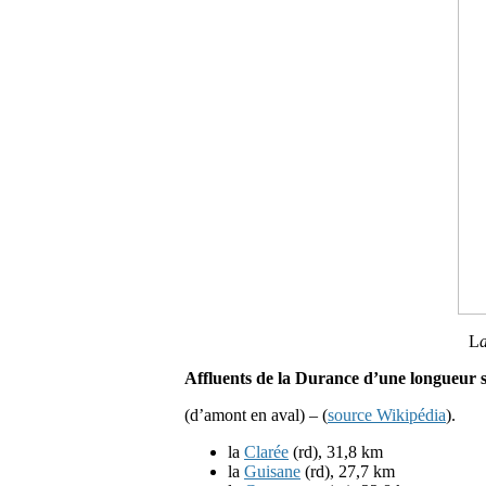
L
a
Affluents de la Durance d’une longueur 
(d’amont en aval) – (
source Wikipédia
).
la
Clarée
(rd), 31,8 km
la
Guisane
(rd), 27,7 km