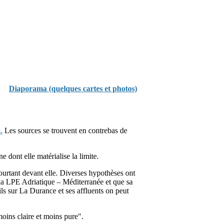
Diaporama (quelques cartes et photos)
.
Les sources se trouvent en contrebas de
dont elle matérialise la limite.
ourtant devant elle. Diverses hypothèses ont
 la LPE Adriatique – Méditerranée et que sa
ls sur La Durance et ses affluents on peut
moins claire et moins pure".