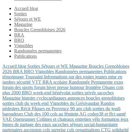
Accueil blog
Sorties
Séjours et WE
Magazine
Boucles Grenobloises 2026
BRA
BRO
Vignobles
Randonnées permanentes
Publications
Accueil blog
Sorties
Séjours et WE
Magazine
Boucles Grenobloises
2026
BRA
BRO
Vignobles
Randonnées permanentes
Publications
témoignage
Toussaint
Informations sur des routes
jeunes
mise en
jambes
sécurité
VTT
BRA
scolaire
Randonnée Permanente
expo
forum des sports
forum
hiver
presse
humour
frontière
Oisans
cols
plus 2000
BRO
week-end
bénévolat
sorties privée
sacoches
Magazine
histoire
cyclocardiaques
annonces
boucles grenobloises
sorties club du week-end
Vignobles du Grésivaudan
Randos
pédestres
Récit
Pâques en Provence
90 ans club
sorties du jeudi
baroudeurs
Club des 100 cols
au féminin
AG
codep38 et ffct
santé
VAE
Openrunner
Collines et chateaux
entretien vélo
formation
jeux
lignes de partage des eaux
sacoches
séjours
social-humanitaire
partenaires
ascension
cols
surprise
cols
organisations CTG
solidarité