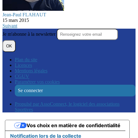
Jean-Paul FLAHAUT
15 mars 2015
Suivant
Je m'abonne à la newsletter
OK
Plan du site
Licences
Mentions légales
CGUV
Paramétrer vos cookies
Se connecter
Propulsé par AssoConnect, le logiciel des associations
Sportives
Vos choix en matière de confidentialité
Notification lors de la collecte