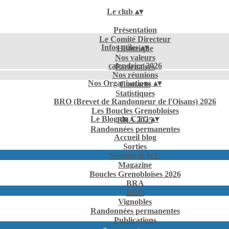
Le club
▴
▾
Présentation
Le Comité Directeur
Infos utiles
▴
▾
Historique
Nos valeurs
calendrier 2026
Partenaires
Nos réunions
Nos Organisations
▴
▾
Contacts
Statistiques
BRO (Brevet de Randonneur de l'Oisans) 2026
Les Boucles Grenobloises
Le Blog du CTG
▴
▾
BRA 2025
Randonnées permanentes
Accueil blog
Sorties
Séjours et WE
Magazine
Boucles Grenobloises 2026
BRA
BRO
Vignobles
Randonnées permanentes
Publications