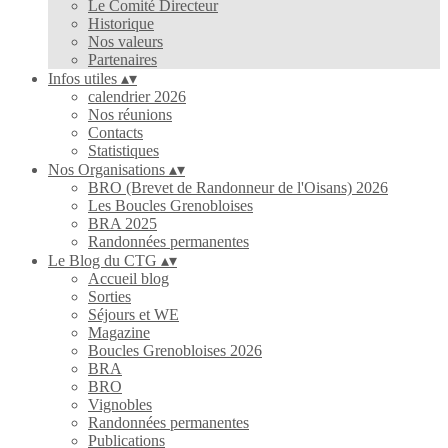
Le Comité Directeur
Historique
Nos valeurs
Partenaires
Infos utiles
▴
▾
calendrier 2026
Nos réunions
Contacts
Statistiques
Nos Organisations
▴
▾
BRO (Brevet de Randonneur de l'Oisans) 2026
Les Boucles Grenobloises
BRA 2025
Randonnées permanentes
Le Blog du CTG
▴
▾
Accueil blog
Sorties
Séjours et WE
Magazine
Boucles Grenobloises 2026
BRA
BRO
Vignobles
Randonnées permanentes
Publications