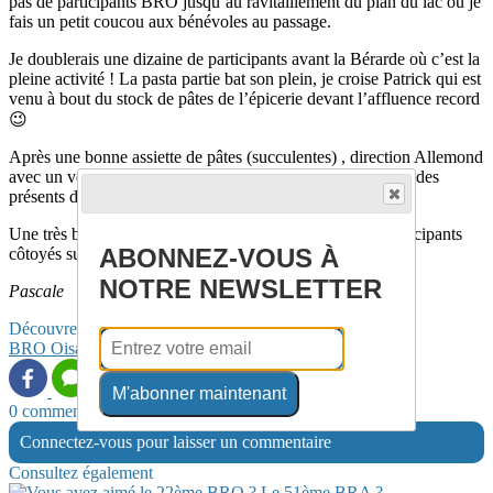
pas de participants BRO jusqu’au ravitaillement du plan du lac où je
fais un petit coucou aux bénévoles au passage.
Je doublerais une dizaine de participants avant la Bérarde où c’est la
pleine activité ! La pasta partie bat son plein, je croise Patrick qui est
venu à bout du stock de pâtes de l’épicerie devant l’affluence record
😉
Après une bonne assiette de pâtes (succulentes) , direction Allemond
avec un vent de face bien présent où je retrouve les camarades
présents depuis l’aube qui accueillent les derniers arrivants.
Une très belle journée en Oisans. Tous les retours des participants
ABONNEZ-VOUS À
côtoyés sur la route étaient très positifs.
NOTRE NEWSLETTER
Pascale
Découvrez davantage d'articles sur ces thèmes :
BRO
Oisans
bénévolat
M'abonner maintenant
0 commentaire(s)
Connectez-vous pour laisser un commentaire
Consultez également