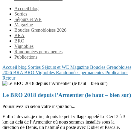
Accueil blog
Sorties
Séjours et WE
Magazine
Boucles Grenobloises 2026
BRA
BRO
Vignobles
Randonnées permanentes
Publications
Accueil blog
Sorties
Séjours et WE
Magazine
Boucles Grenobloises
2026
BRA
BRO
Vignobles
Randonnées permanentes
Publications
Retour
Le BRO 2018 depuis l’Armentier (le haut – bien sur)
Poursuivez ici selon votre inspiration...
Enfin ! devrais-je dire, depuis le petit village appelé Le Cerf 2 à 3
km au delà de l’Armentier où nous sommes installés sous la
direction de Denis, un habitué du poste avec Didier et Pascale.