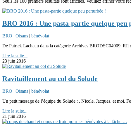
Seuls les 100 premiers résultats sont affichés. Veuillez affiner votre re
BRO 2016 : Une pasta-partie quelque peu 
BRO
|
Oisans
|
bénévolat
De Patrick Lacheau dans la catégorie Archives BRODSC04909_RIl éta
Lire la suite...
23 juin 2016
Ravitaillement au col du Solude
BRO
|
Oisans
|
bénévolat
Un petit message de l’équipe du Solude : , Nicole, Jacques, et moi, F
Lire la suite...
21 juin 2016