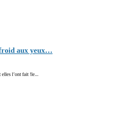
s froid aux yeux…
lles l’ont fait !le...