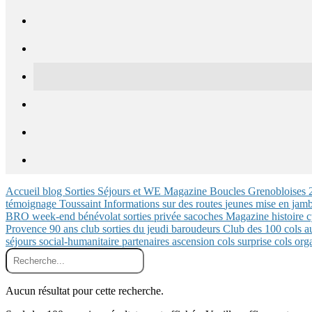
Accueil blog
Sorties
Séjours et WE
Magazine
Boucles Grenobloises
témoignage
Toussaint
Informations sur des routes
jeunes
mise en jam
BRO
week-end
bénévolat
sorties privée
sacoches
Magazine
histoire
c
Provence
90 ans club
sorties du jeudi
baroudeurs
Club des 100 cols
a
séjours
social-humanitaire
partenaires
ascension
cols
surprise
cols
org
Aucun résultat pour cette recherche.