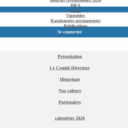
Boucles Grenobloises 2026
BRA
BRO
Vignobles
Randonnées permanentes
Publications
Se connecter
Présentation
Le Comité Directeur
Historique
Nos valeurs
Partenaires
calendrier 2026