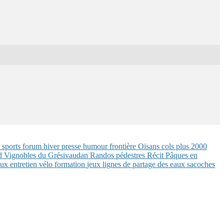
 sports
forum
hiver
presse
humour
frontière
Oisans
cols plus 2000
nd
Vignobles du Grésivaudan
Randos pédestres
Récit
Pâques en
eaux
entretien vélo
formation
jeux
lignes de partage des eaux
sacoches