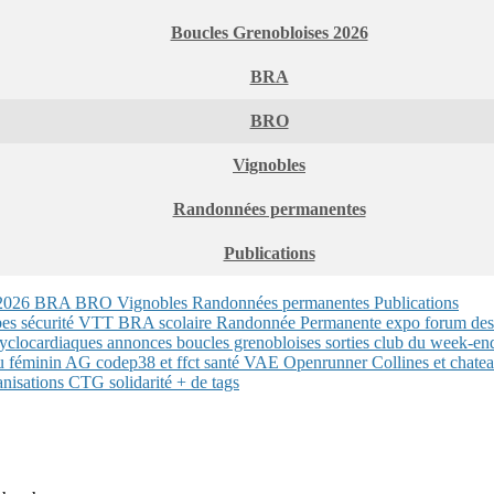
Boucles Grenobloises 2026
BRA
BRO
Vignobles
Randonnées permanentes
Publications
 2026
BRA
BRO
Vignobles
Randonnées permanentes
Publications
bes
sécurité
VTT
BRA
scolaire
Randonnée Permanente
expo
forum des
yclocardiaques
annonces
boucles grenobloises
sorties club du week-e
u féminin
AG
codep38 et ffct
santé
VAE
Openrunner
Collines et chat
anisations CTG
solidarité
+ de tags