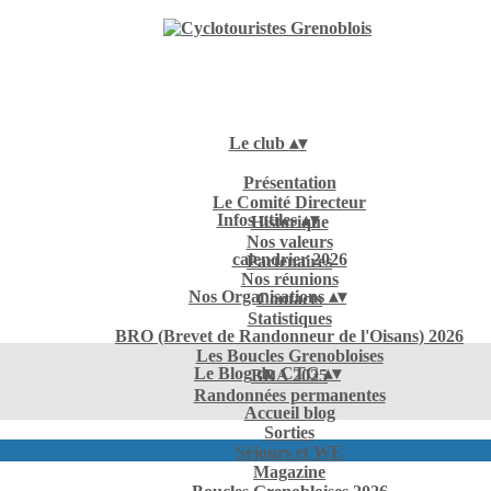
Le club
▴
▾
Présentation
Le Comité Directeur
Infos utiles
▴
▾
Historique
Nos valeurs
calendrier 2026
Partenaires
Nos réunions
Nos Organisations
▴
▾
Contacts
Statistiques
BRO (Brevet de Randonneur de l'Oisans) 2026
Les Boucles Grenobloises
Le Blog du CTG
▴
▾
BRA 2025
Randonnées permanentes
Accueil blog
Sorties
Séjours et WE
Magazine