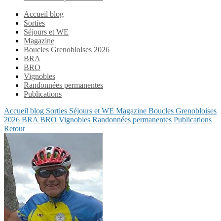
Accueil blog
Sorties
Séjours et WE
Magazine
Boucles Grenobloises 2026
BRA
BRO
Vignobles
Randonnées permanentes
Publications
Accueil blog
Sorties
Séjours et WE
Magazine
Boucles Grenobloises
2026
BRA
BRO
Vignobles
Randonnées permanentes
Publications
Retour