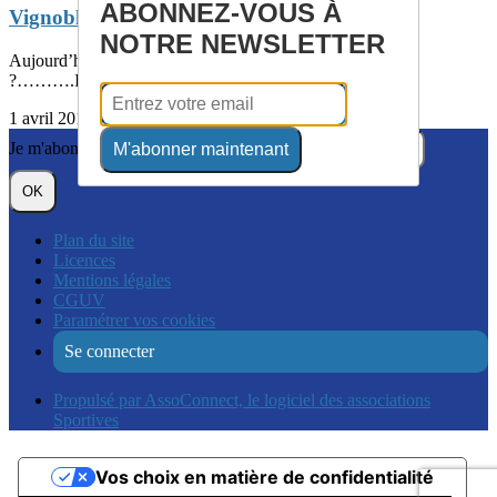
ABONNEZ-VOUS À
Vignobles club . Dimanche 24 mars 2019
NOTRE NEWSLETTER
Aujourd’hui dimanche 24 mars, que se passe-t-il au CTG
?……….Il faut reconnaître notre randonnée...
1 avril 2019
Je m'abonne à la newsletter
M'abonner maintenant
OK
Plan du site
Licences
Mentions légales
CGUV
Paramétrer vos cookies
Se connecter
Propulsé par AssoConnect, le logiciel des associations
Sportives
Vos choix en matière de confidentialité