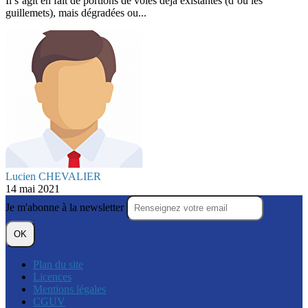
Il s’agit en fait de portions de voies déjà existantes (d’où les
guillemets), mais dégradées ou...
Lucien CHEVALIER
14 mai 2021
Je m'abonne à la newsletter
OK
Plan du site
Licences
Mentions légales
CGUV