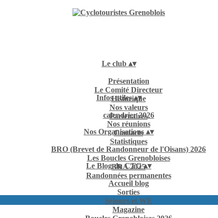
Le club
▴
▾
Présentation
Le Comité Directeur
Infos utiles
▴
▾
Historique
Nos valeurs
calendrier 2026
Partenaires
Nos réunions
Nos Organisations
▴
▾
Contacts
Statistiques
BRO (Brevet de Randonneur de l'Oisans) 2026
Les Boucles Grenobloises
Le Blog du CTG
▴
▾
BRA 2025
Randonnées permanentes
Accueil blog
Sorties
Séjours et WE
Magazine