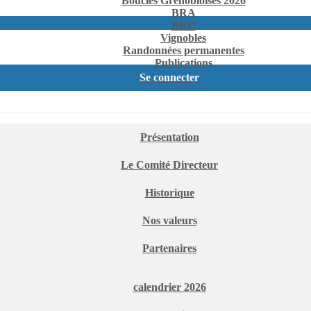
Boucles Grenobloises 2026
BRA
BRO
Vignobles
Randonnées permanentes
Publications
Se connecter
Présentation
Le Comité Directeur
Historique
Nos valeurs
Partenaires
calendrier 2026