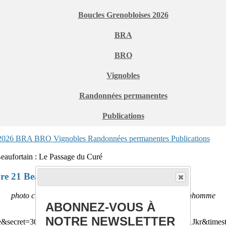
Boucles Grenobloises 2026
BRA
BRO
Vignobles
Randonnées permanentes
Publications
 2026
BRA
BRO
Vignobles
Randonnées permanentes
Publications
re 21 Beaufortain : Le Passage du Curé
photo ci-dessus : au dessus du refuge de la Croix du Bonhomme
ABONNEZ-VOUS À
NOTRE NEWSLETTER