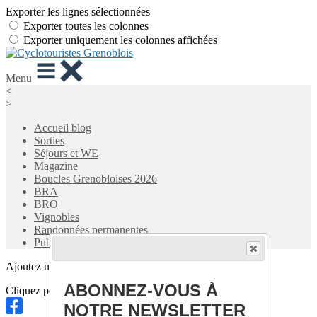
Exporter les lignes sélectionnées
Exporter toutes les colonnes
Exporter uniquement les colonnes affichées
Menu
<
>
Accueil blog
Sorties
Séjours et WE
Magazine
Boucles Grenobloises 2026
BRA
BRO
Vignobles
Randonnées permanentes
Publications
Ajoutez un logo, un bouton, des réseaux sociaux
ABONNEZ-VOUS À
Cliquez pour éditer
NOTRE NEWSLETTER