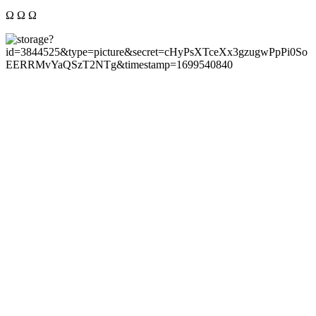
Ω Ω Ω