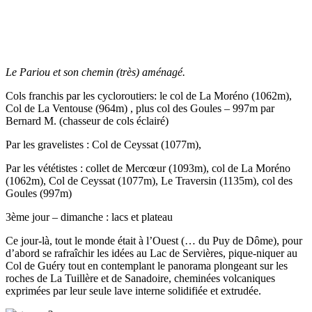
Le Pariou et son chemin (très) aménagé.
Cols franchis par les cycloroutiers: le col de La Moréno (1062m),
Col de La Ventouse (964m) , plus col des Goules – 997m par
Bernard M. (chasseur de cols éclairé)
Par les gravelistes : Col de Ceyssat (1077m),
Par les vététistes : collet de Mercœur (1093m), col de La Moréno
(1062m), Col de Ceyssat (1077m), Le Traversin (1135m), col des
Goules (997m)
3ème jour – dimanche : lacs et plateau
Ce jour-là, tout le monde était à l’Ouest (… du Puy de Dôme), pour
d’abord se rafraîchir les idées au Lac de Servières, pique-niquer au
Col de Guéry tout en contemplant le panorama plongeant sur les
roches de La Tuillère et de Sanadoire, cheminées volcaniques
exprimées par leur seule lave interne solidifiée et extrudée.