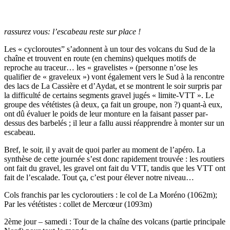
rassurez vous: l’escabeau reste sur place !
Les « cycloroutes” s’adonnent à un tour des volcans du Sud de la
chaîne et trouvent en route (en chemins) quelques motifs de
reproche au traceur… les « gravelistes » (personne n’ose les
qualifier de « graveleux ») vont également vers le Sud à la rencontre
des lacs de La Cassière et d’Aydat, et se montrent le soir surpris par
la difficulté de certains segments gravel jugés « limite-VTT ». Le
groupe des vététistes (à deux, ça fait un groupe, non ?) quant-à eux,
ont dû évaluer le poids de leur monture en la faisant passer par-
dessus des barbelés ; il leur a fallu aussi réapprendre à monter sur un
escabeau.
Bref, le soir, il y avait de quoi parler au moment de l’apéro. La
synthèse de cette journée s’est donc rapidement trouvée : les routiers
ont fait du gravel, les gravel ont fait du VTT, tandis que les VTT ont
fait de l’escalade. Tout ça, c’est pour élever notre niveau…
Cols franchis par les cycloroutiers : le col de La Moréno (1062m);
Par les vététistes : collet de Mercœur (1093m)
2ème jour – samedi : Tour de la chaîne des volcans (partie principale