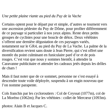
Une petite plaine riante au pied du Puy de la Vache
Certains optent pour le départ pur et simple, d’autres se tournent vers
une ascension pédestre du Puy de Dôme, pour profiter différemment
de ce paysage si particulier à nos yeux alpins. Reste deux petits
groupes de cyclistes pour une boucle de détox. Deux vététistes
s’offrent une dernière dégustation de ces paysages variés,
notamment sur le GR4, au pied du Puy de La Vache. La palme de la
diversification revient sans doute à Jean Pierre, qui s’est offert une
montée du point culminant en funiculaire paré d’or et de pois
rouges. C’est vrai que nous y sommes bientôt, à attendre la
Caravanne publicitaire et attendre les cadeaux jetés depuis les drôles
de chars !
Mais il faut noter que de ce sommet, personne ne s’est essayé à
descendre toute voile déployée, suspendu à un engin nouveau que
l’on nomme parapente.
Cols franchis par les cycloroutiers : Col de Ceyssat (1077m), col de
La Moréno (1062m); Par les vététistes : collet de Mercœur (1093m).
photos: Alain B et Jacques C.