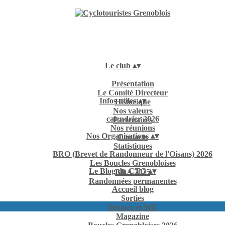
Le club
▴
▾
Présentation
Le Comité Directeur
Infos utiles
▴
▾
Historique
Nos valeurs
calendrier 2026
Partenaires
Nos réunions
Nos Organisations
▴
▾
Contacts
Statistiques
BRO (Brevet de Randonneur de l'Oisans) 2026
Les Boucles Grenobloises
Le Blog du CTG
▴
▾
BRA 2025
Randonnées permanentes
Accueil blog
Sorties
Séjours et WE
Magazine