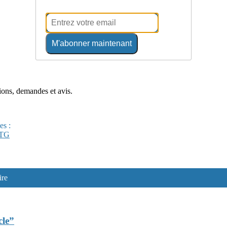
M'abonner maintenant
tions, demandes et avis.
es :
CTG
ire
cle”