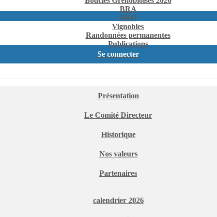
Boucles Grenobloises 2026
BRA
BRO
Vignobles
Randonnées permanentes
Publications
Se connecter
Présentation
Le Comité Directeur
Historique
Nos valeurs
Partenaires
calendrier 2026