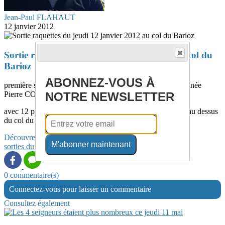
Jean-Paul FLAHAUT
12 janvier 2012
Sortie raquettes du jeudi 12 janvier 2012 au col du
Barioz
ABONNEZ-VOUS À
première sortie neige de l’année 2012 , capitaine de randonnée
NOTRE NEWSLETTER
Pierre CODA
avec 12 participants (tes) pour découvrir le Grand Rocher au dessus
du col du Barrioz
Découvrez davantage d'articles sur ces thèmes :
M'abonner maintenant
sorties du jeudi
hiver
0 commentaire(s)
Connectez-vous pour laisser un commentaire
Consultez également