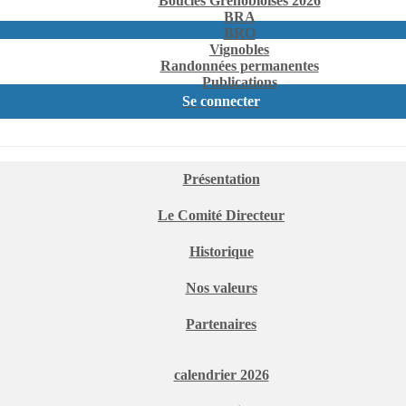
Boucles Grenobloises 2026
BRA
BRO
Vignobles
Randonnées permanentes
Publications
Se connecter
Présentation
Le Comité Directeur
Historique
Nos valeurs
Partenaires
calendrier 2026