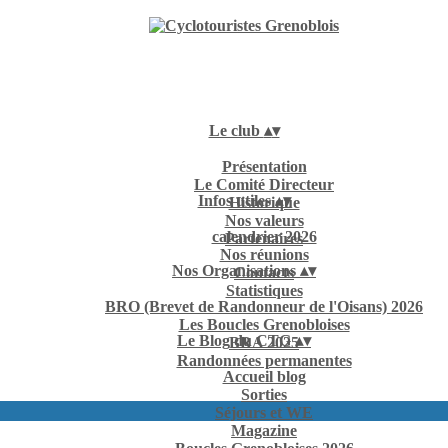
Le club
▴
▾
Présentation
Le Comité Directeur
Infos utiles
▴
▾
Historique
Nos valeurs
calendrier 2026
Partenaires
Nos réunions
Nos Organisations
▴
▾
Contacts
Statistiques
BRO (Brevet de Randonneur de l'Oisans) 2026
Les Boucles Grenobloises
Le Blog du CTG
▴
▾
BRA 2025
Randonnées permanentes
Accueil blog
Sorties
Séjours et WE
Magazine