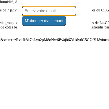
midité, de froid et de brouillard…
rnale ce 7 janvier 2023, rendez-vous avait été donné aux membres du C
M'abonner maintenant
etit groupe de neuf cyclistes s’élança en direction des hauteurs de La-Côt
 de côtes bienvenues pour réchauffer les corps quelque peu refroidis par