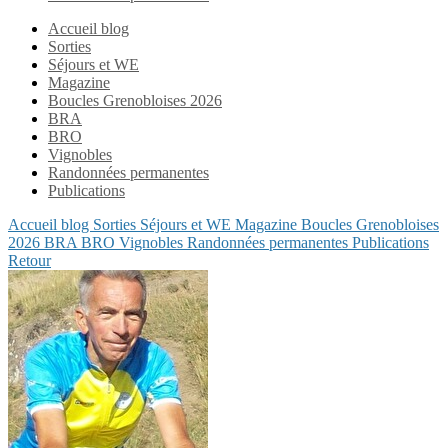
Accueil blog
Sorties
Séjours et WE
Magazine
Boucles Grenobloises 2026
BRA
BRO
Vignobles
Randonnées permanentes
Publications
Accueil blog
Sorties
Séjours et WE
Magazine
Boucles Grenobloises
2026
BRA
BRO
Vignobles
Randonnées permanentes
Publications
Retour