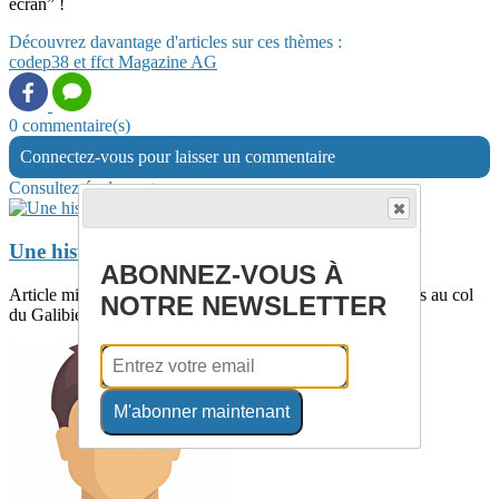
écran” !
Découvrez davantage d'articles sur ces thèmes :
codep38 et ffct
Magazine
AG
0 commentaire(s)
Connectez-vous pour laisser un commentaire
Consultez également
Une histoire de la route du col du Galibier
ABONNEZ-VOUS À
Article mis à jour le 16/03/2025.Les travaux routiers relatifs au col
NOTRE NEWSLETTER
du Galibier décrits ici se...
M'abonner maintenant