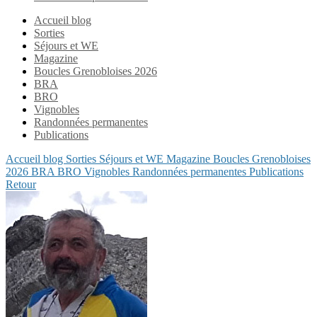
Accueil blog
Sorties
Séjours et WE
Magazine
Boucles Grenobloises 2026
BRA
BRO
Vignobles
Randonnées permanentes
Publications
Accueil blog
Sorties
Séjours et WE
Magazine
Boucles Grenobloises
2026
BRA
BRO
Vignobles
Randonnées permanentes
Publications
Retour