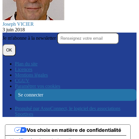
Joseph VICIER
3 juin 2018
Je m'abonne à la newsletter
OK
Plan du site
Licences
Mentions légales
CGUV
Paramétrer vos cookies
Se connecter
Propulsé par AssoConnect, le logiciel des associations
Sportives
Vos choix en matière de confidentialité