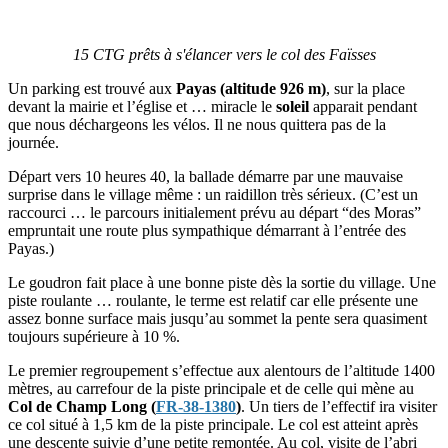
15 CTG prêts à s'élancer vers le col des Faïsses
Un parking est trouvé aux
Payas (altitude 926 m)
, sur la place
devant la mairie et l’église et … miracle le
soleil
apparait pendant
que nous déchargeons les vélos. Il ne nous quittera pas de la
journée.
Départ vers 10 heures 40, la ballade démarre par une mauvaise
surprise dans le village même : un raidillon très sérieux. (C’est un
raccourci … le parcours initialement prévu au départ “des Moras”
empruntait une route plus sympathique démarrant à l’entrée des
Payas.)
Le goudron fait place à une bonne piste dès la sortie du village. Une
piste roulante … roulante, le terme est relatif car elle présente une
assez bonne surface mais jusqu’au sommet la pente sera quasiment
toujours supérieure à 10 %.
Le premier regroupement s’effectue aux alentours de l’altitude 1400
mètres, au carrefour de la piste principale et de celle qui mène au
Col de Champ Long (
FR-38-1380
)
. Un tiers de l’effectif ira visiter
ce col situé à 1,5 km de la piste principale. Le col est atteint après
une descente suivie d’une petite remontée. Au col, visite de l’abri