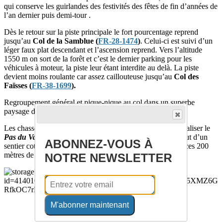
qui conserve les guirlandes des festivités des fêtes de fin d’années de
l’an dernier puis demi-tour .
Dès le retour sur la piste principale le fort pourcentage reprend
jusqu’au
Col de la Samblue (
FR-28-1474
)
. Celui-ci est suivi d’un
léger faux plat descendant et l’ascension reprend. Vers l’altitude
1550 m on sort de la forêt et c’est le dernier parking pour les
véhicules à moteur, la piste leur étant interdite au delà. La piste
devient moins roulante car assez caillouteuse jusqu’au
Col des
Faïsses (
FR-38-1699
).
Regroupement général et pique-nique au col dans un superbe
paysage de prairie de montagne au pied de l’Obiou.
Les chasseurs de cols auront un regard pour chercher à localiser le
Pas du Vallon (
FR-38-1896
)
situé 200 m plus haut, au bout d’un
ABONNEZ-VOUS À
sentier coté S2, mais aucun candidat ne se manifeste pour ces 200
mètres de poussage.
NOTRE NEWSLETTER
M'abonner maintenant