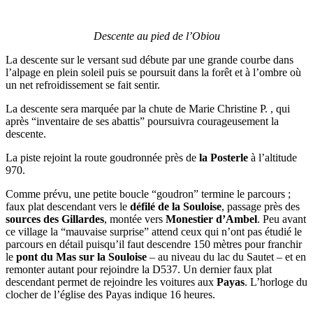
Descente au pied de l’Obiou
La descente sur le versant sud débute par une grande courbe dans
l’alpage en plein soleil puis se poursuit dans la forêt et à l’ombre où
un net refroidissement se fait sentir.
La descente sera marquée par la chute de Marie Christine P. , qui
après “inventaire de ses abattis” poursuivra courageusement la
descente.
La piste rejoint la route goudronnée près de
la Posterle
à l’altitude
970.
Comme prévu, une petite boucle “goudron” termine le parcours ;
faux plat descendant vers le
défilé de la Souloise
, passage près des
sources des Gillardes
, montée vers
Monestier d’Ambel
. Peu avant
ce village la “mauvaise surprise” attend ceux qui n’ont pas étudié le
parcours en détail puisqu’il faut descendre 150 mètres pour franchir
le
pont du Mas sur la Souloise
– au niveau du lac du Sautet – et en
remonter autant pour rejoindre la D537. Un dernier faux plat
descendant permet de rejoindre les voitures aux
Payas
. L’horloge du
clocher de l’église des Payas indique 16 heures.