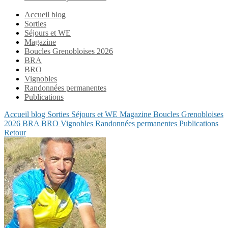
Accueil blog
Sorties
Séjours et WE
Magazine
Boucles Grenobloises 2026
BRA
BRO
Vignobles
Randonnées permanentes
Publications
Accueil blog
Sorties
Séjours et WE
Magazine
Boucles Grenobloises
2026
BRA
BRO
Vignobles
Randonnées permanentes
Publications
Retour