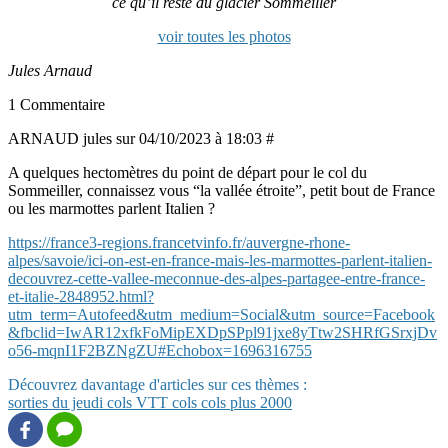
ce qu’il reste du glacier Sommeiller
voir toutes les photos
Jules Arnaud
1 Commentaire
ARNAUD jules sur 04/10/2023 à 18:03 #
A quelques hectomètres du point de départ pour le col du
Sommeiller, connaissez vous “la vallée étroite”, petit bout de France
ou les marmottes parlent Italien ?
https://france3-regions.francetvinfo.fr/auvergne-rhone-
alpes/savoie/ici-on-est-en-france-mais-les-marmottes-parlent-italien-
decouvrez-cette-vallee-meconnue-des-alpes-partagee-entre-france-
et-italie-2848952.html?
utm_term=Autofeed&utm_medium=Social&utm_source=Facebook
&fbclid=IwAR12xfkFoMipEXDpSPpl91jxe8yTtw2SHRfGSrxjDv
o56-mqnI1F2BZNgZU#Echobox=1696316755
Découvrez davantage d'articles sur ces thèmes :
sorties du jeudi
cols
VTT
cols
cols plus 2000