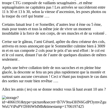
troupe CTG composée de vaillants sexagénaires ..et même
septuagénaires ne capitulera pas ! Les arrivées se succèderont entre
11 h 30 et 13 h 30, selon la vitesse d’ascension, les poses photos ou
la traque du cerf qui brame ….
Certains faisait leur 1 er Someiller, d’autres leur 4 ème ou 5 ème,
mais pour toutes et tous la même joie de vivre un moment
inoubliable à la force de son corps, de ses muscles et de sa volonté .
Cerise sur le gâteau, l’ami Gérard, apôtre du dieu créateur des cols,
arrivera en nous annonçant que le Sommeiller culmine bien à 3009
m et en sus comporte 2 cols pour le prix d’un seul effort : le col est
et le col ouest, distant l’un de l’autre de quelques dizaines de mètres
seulement .
Après une brève collation tirée de nos sacoches et en pleine bise
glacée, la descente se fera un peu plus rapidement que la montée et
surtout sans aucune crevaison ! Ceci n’étant pas toujours le cas dans
des sorties sur route bien revêtue ….
Allez les amis ( ies) on se donne rendez vous là haut avant 10 ans ?