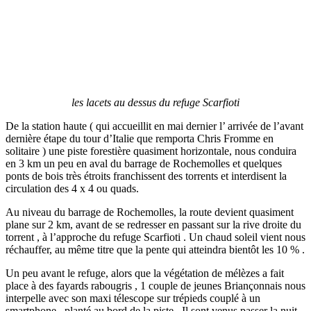
les lacets au dessus du refuge Scarfioti
De la station haute ( qui accueillit en mai dernier l’ arrivée de l’avant
dernière étape du tour d’Italie que remporta Chris Fromme en
solitaire ) une piste forestière quasiment horizontale, nous conduira
en 3 km un peu en aval du barrage de Rochemolles et quelques
ponts de bois très étroits franchissent des torrents et interdisent la
circulation des 4 x 4 ou quads.
Au niveau du barrage de Rochemolles, la route devient quasiment
plane sur 2 km, avant de se redresser en passant sur la rive droite du
torrent , à l’approche du refuge Scarfioti . Un chaud soleil vient nous
réchauffer, au même titre que la pente qui atteindra bientôt les 10 % .
Un peu avant le refuge, alors que la végétation de mélèzes a fait
place à des fayards rabougris , 1 couple de jeunes Briançonnais nous
interpelle avec son maxi télescope sur trépieds couplé à un
smartphone , planté au bord de la piste . Il sont venus passer la nuit