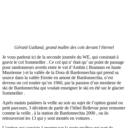
Gérard Galland, grand maître des cols devant l’éternel
Je vous parlerai ici de la seconde journée du WE, qui consistait à
gravir le col Sommeiller . Ce col qui n’ était qu’ un point de passage
pour randonneurs avertis entre le val d’Ambin ( Bramans en haute
Maurienne ) et la vallée de la Dora di Bardonnechia qui prend sa
source dans la vallée Etroite en amont de Bardonnechia, n’est
devenu un col routier qu’en 1960, par la passion d’un moniteur de
ski de Bardonnechia qui voulait enseigner le ski en été sur le glacier
Sommeiller .
Après maints palabres la veille au soir au sujet de l’option grand ou
petit parcours, 3 décident de partir de l’hôtel Bellevue pour remonter
comme la veille , à la station de Bardonnechia 2000 , ou ils
retrouveront les 13 qui y sont montés en voitures .
L’option qui consiste à monter par la route revêtue qui part de