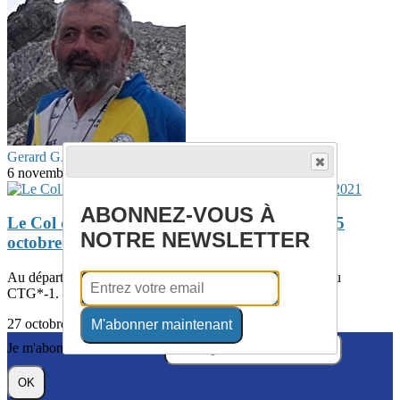
Gerard GALLAND
6 novembre 2021
ABONNEZ-VOUS À
Le Col de Mais en octobre – sortie du lundi 25
NOTRE NEWSLETTER
octobre 2021
Au départ, il y a eu ce papier récent de Lucien sur le site du
CTG*-1. Celui-ci explique de...
27 octobre 2021
M'abonner maintenant
Je m'abonne à la newsletter
OK