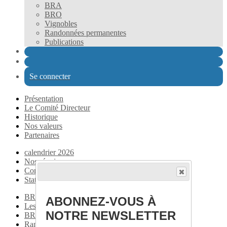
BRA
BRO
Vignobles
Randonnées permanentes
Publications
Se connecter
Présentation
Le Comité Directeur
Historique
Nos valeurs
Partenaires
calendrier 2026
Nos réunions
Contacts
Statistiques
BRO (Brevet de Randonneur de l'Oisans) 2026
ABONNEZ-VOUS À
Les Boucles Grenobloises
NOTRE NEWSLETTER
BRA 2025
Randonnées permanentes