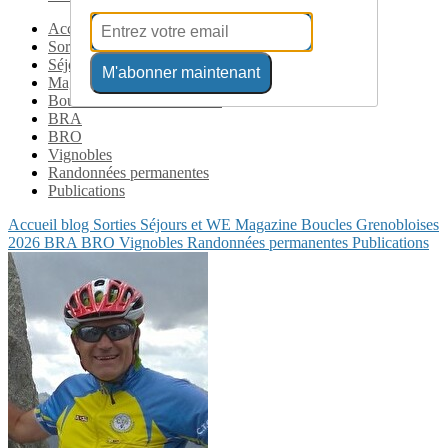
Accueil blog
Sorties
Séjours et WE
M'abonner maintenant
Magazine
Boucles Grenobloises 2026
BRA
BRO
Vignobles
Randonnées permanentes
Publications
Accueil blog
Sorties
Séjours et WE
Magazine
Boucles Grenobloises
2026
BRA
BRO
Vignobles
Randonnées permanentes
Publications