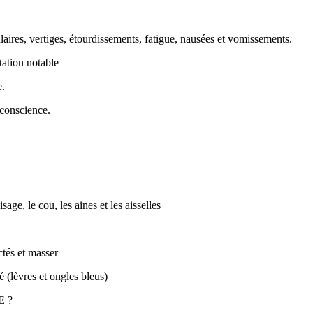
aires, vertiges, étourdissements, fatigue, nausées et vomissements.
ation notable
e.
 conscience.
sage, le cou, les aines et les aisselles
actés et masser
é (lèvres et ongles bleus)
E ?