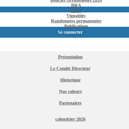
Boucles Grenobloises 2026
BRA
BRO
Vignobles
Randonnées permanentes
Publications
Se connecter
Présentation
Le Comité Directeur
Historique
Nos valeurs
Partenaires
calendrier 2026