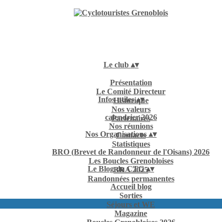
Le club
▴
▾
Présentation
Le Comité Directeur
Infos utiles
▴
▾
Historique
Nos valeurs
calendrier 2026
Partenaires
Nos réunions
Nos Organisations
▴
▾
Contacts
Statistiques
BRO (Brevet de Randonneur de l'Oisans) 2026
Les Boucles Grenobloises
Le Blog du CTG
▴
▾
BRA 2025
Randonnées permanentes
Accueil blog
Sorties
Séjours et WE
Magazine