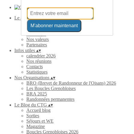
Le club
▴
▾
Présentation
M'abonner maintenant
Le Comité Directeur
Historique
Nos valeurs
Partenaires
Infos utiles
▴
▾
calendrier 2026
Nos réunions
Contacts
Statistiques
Nos Organisations
▴
▾
BRO (Brevet de Randonneur de l'Oisans) 2026
Les Boucles Grenobloises
BRA 2025
Randonnées permanentes
Le Blog du CTG
▴
▾
Accueil blog
Sorties
Séjours et WE
Magazine
Boucles Grenobloises 2026