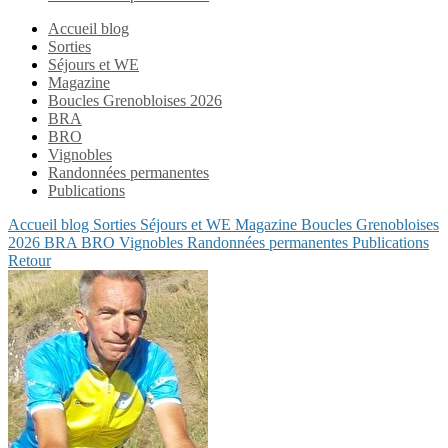
Accueil blog
Sorties
Séjours et WE
Magazine
Boucles Grenobloises 2026
BRA
BRO
Vignobles
Randonnées permanentes
Publications
Accueil blog
Sorties
Séjours et WE
Magazine
Boucles Grenobloises
2026
BRA
BRO
Vignobles
Randonnées permanentes
Publications
Retour