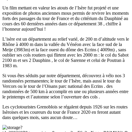
Un film mettant en valeur les atouts de l’Isère fut projeté et une
exposition de photos anciennes mous permis de revivre les moments
forts des passages du tour de France et du critérium du Dauphiné au
cours des 60 dernières années dans ce département 38 , chiffre à
l’honneur aujourd’hui !
L’isère est un département au relief varié, de 200 m d’altitude vers le
Rhône à 4000 m dans la vallée du Vénéon avec la face sud de la
Meije (3983m) et la face ouest du dôme des Ecrins ( 4009m) , sans
oublier ses cols routiers qui flirtent avec les 2000 m : le col du Sabot
2100 m et ses 2 Dauphins , le col de Sarenne et celui de Poutran à
1983 m.
Si vous êtes séduits par notre département, découvrez à vélo nos 3
randonnées permanentes; le tour de l’Isère, mais aussi le tour du
Vercors ou le tour de l’Oisans parc national des Ecrins . des
randonnées de 500 km à accomplir en une ou plusieurs années entre
le printemps et l’automne selon l’ouverture des cols .
Les cyclotouristes Grenoblois se régalent depuis 1926 sur les routes
Isèroises et les coureurs du tour de France 2020 en feront autant
dans quelques mois, sans aucun doute…