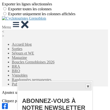
Exporter les lignes sélectionnées
Exporter toutes les colonnes
Exporter uniquement les colonnes affichées
Menu
<
>
Accueil blog
Sorties
Séjours et WE
Magazine
Boucles Grenobloises 2026
BRA
BRO
Vignobles
Randonnées permanentes
Publications
Ajoutez un logo, un bouton, des réseaux sociaux
ABONNEZ-VOUS À
Cliquez pour éditer
NOTRE NEWSLETTER