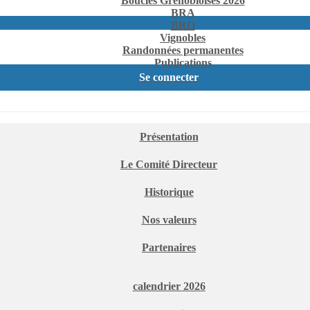
Boucles Grenobloises 2026
BRA
BRO
Vignobles
Randonnées permanentes
Publications
Se connecter
Présentation
Le Comité Directeur
Historique
Nos valeurs
Partenaires
calendrier 2026