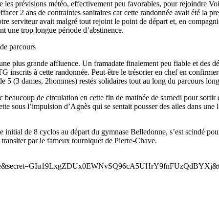
roire les prévisions météo, effectivement peu favorables, pour rejoindre V
’effacer 2 ans de contraintes sanitaires car cette randonnée avait été l
re serviteur avait malgré tout rejoint le point de départ et, en compagn
ant une trop longue période d’abstinence.
 de parcours
t une plus grande affluence. Un framadate finalement peu fiable et des d
inscrits à cette randonnée. Peut-être le trésorier en chef en confirmera
 de 5 (3 dames, 2hommes) restés solidaires tout au long du parcours lo
 beaucoup de circulation en cette fin de matinée de samedi pour sortir 
tte sous l’impulsion d’Agnès qui se sentait pousser des ailes dans une lég
e initial de 8 cyclos au départ du gymnase Belledonne, s’est scindé pour
 transiter par le fameux tourniquet de Pierre-Chave.