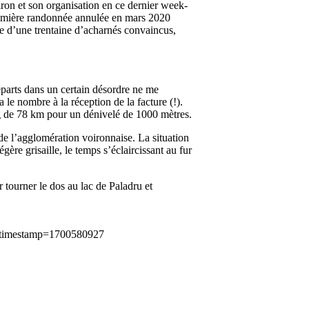
oiron et son organisation en ce dernier week-
a première randonnée annulée en mars 2020
ie d’une trentaine d’acharnés convaincus,
éparts dans un certain désordre ne me
 le nombre à la réception de la facture (!).
ng de 78 km pour un dénivelé de 1000 mètres.
de l’agglomération voironnaise. La situation
ère grisaille, le temps s’éclaircissant au fur
 tourner le dos au lac de Paladru et