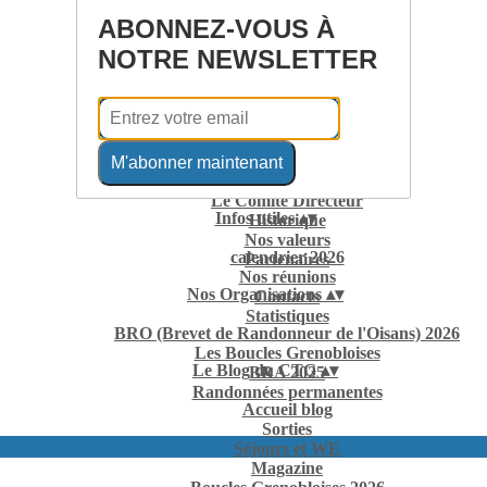
ABONNEZ-VOUS À
NOTRE NEWSLETTER
Le club
▴
▾
M'abonner maintenant
Présentation
Le Comité Directeur
Infos utiles
▴
▾
Historique
Nos valeurs
calendrier 2026
Partenaires
Nos réunions
Nos Organisations
▴
▾
Contacts
Statistiques
BRO (Brevet de Randonneur de l'Oisans) 2026
Les Boucles Grenobloises
Le Blog du CTG
▴
▾
BRA 2025
Randonnées permanentes
Accueil blog
Sorties
Séjours et WE
Magazine