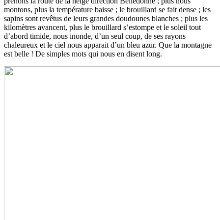
prenons la route de la neige direction Belledonne ; plus nous
montons, plus la température baisse ; le brouillard se fait dense ; les
sapins sont revêtus de leurs grandes doudounes blanches ; plus les
kilomètres avancent, plus le brouillard s’estompe et le soleil tout
d’abord timide, nous inonde, d’un seul coup, de ses rayons
chaleureux et le ciel nous apparait d’un bleu azur. Que la montagne
est belle ! De simples mots qui nous en disent long.