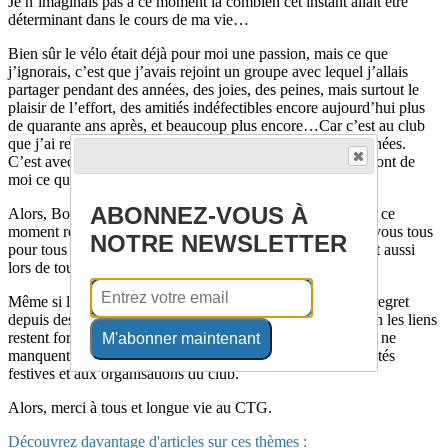
Je n’imaginais pas à ce moment là combien cet instant allait être
déterminant dans le cours de ma vie…
Bien sûr le vélo était déjà pour moi une passion, mais ce que
j’ignorais, c’est que j’avais rejoint un groupe avec lequel j’allais
partager pendant des années, des joies, des peines, mais surtout le
plaisir de l’effort, des amitiés indéfectibles encore aujourd’hui plus
de quarante ans après, et beaucoup plus encore…Car c’est au club
que j’ai rencontré Martine, ma femme depuis toutes ces années.
C’est avec les CTG que j’ai cultivé toutes ces valeurs qui font de
moi ce que je suis aujourd’hui.
ABONNEZ-VOUS À
Alors, Bob, merci d’avoir été là en ce jour glacé de février, ce
moment restera à jamais gravé dans ma mémoire. Merci à vous tous
NOTRE NEWSLETTER
pour tous ces moments de pur bonheur passés sur le vélo et aussi
lors de tous les évènements organisés par le club.
Même si les hasards de la vie m’ont éloigné, à mon grand regret
depuis des années, je constate avec joie et émotion combien les liens
restent forts avec ce groupe d’amis, qui encore aujourd’hui ne
M'abonner maintenant
manquent jamais de me contacter pour participer aux activités
festives et aux organisations du club.
Alors, merci à tous et longue vie au CTG.
Découvrez davantage d'articles sur ces thèmes :